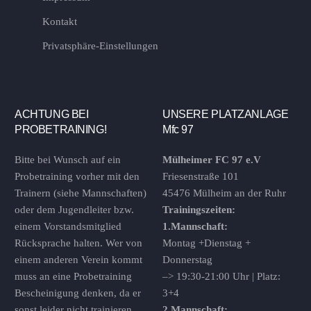
Kontakt
Privatsphäre-Einstellungen
ACHTUNG BEI
UNSERE PLATZANLAGE
PROBETRAINING!
Mfc 97
Bitte bei Wunsch auf ein
Mülheimer FC 97 e.V
Probetraining vorher mit den
Friesenstraße 101
Trainern (siehe Mannschaften)
45476 Mülheim an der Ruhr
oder dem Jugendleiter bzw.
Trainingszeiten:
einem Vorstandsmitglied
1.Mannschaft:
Rücksprache halten. Wer von
Montag +Dienstag +
einem anderen Verein kommt
Donnerstag
muss an eine Probetraining
–> 19:30-21:00 Uhr | Platz:
Bescheinigung denken, da er
3+4
sonst leider nicht trainieren
2.Mannschaft: