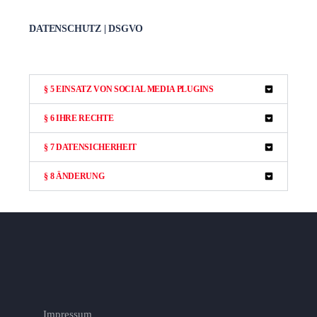
DATENSCHUTZ | DSGVO
§ 5 EINSATZ VON SOCIAL MEDIA PLUGINS
§ 6 IHRE RECHTE
§ 7 DATENSICHERHEIT
§ 8 ÄNDERUNG
Impressum